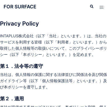
コ
FOR SURFACE
検
ト
ン
索
グ
テ
ル
ン
Privacy Policy
メ
ツ
ニ
へ
INTAPLUS株式会社（以下「当社」といいます。）は、当社の
ュ
ス
サービスを利用する皆様（以下「利用者」といいます。）から
ー
キ
取得した個人情報等の取扱いについて、このプライバシーポリ
ッ
シー（以下「本ポリシー」といいます。）を定めます。
プ
第１．法令等の遵守
当社は、個人情報の保護に関する法律並びに関係法令及び関係
ガイドライン等（以下「個人情報保護法等」といいます。）及
び本ポリシーを遵守します。
第２．適用
当社が提供する各サービスにおいて、本ポリシーと別途、個人