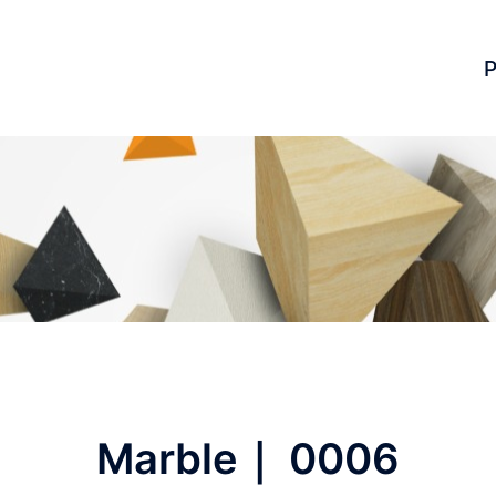
P
Marble｜ 0006