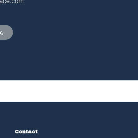
face.com
ら
Contact